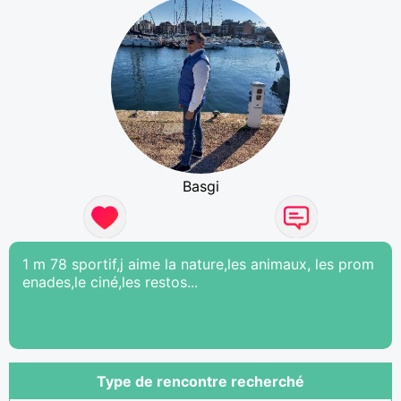
Basgi
1 m 78 sportif,j aime la nature,les animaux, les prom
enades,le ciné,les restos...
Type de rencontre recherché