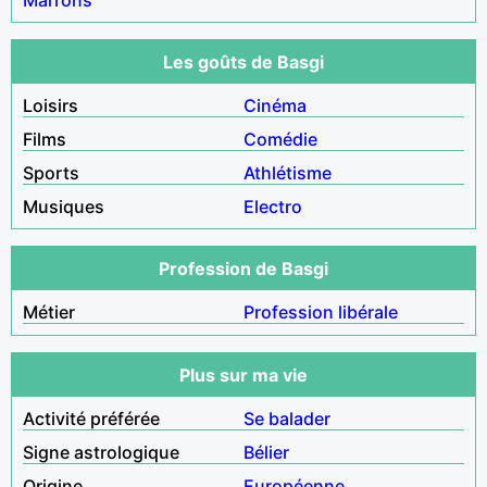
Les goûts de Basgi
Loisirs
Cinéma
Films
Comédie
Sports
Athlétisme
Musiques
Electro
Profession de Basgi
Métier
Profession libérale
Plus sur ma vie
Activité préférée
Se balader
Signe astrologique
Bélier
Origine
Européenne