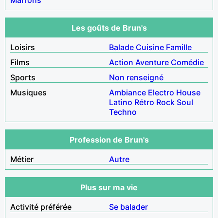
Les goûts de Brun's
Loisirs
Balade
Cuisine
Famille
Films
Action
Aventure
Comédie
Sports
Non renseigné
Musiques
Ambiance
Electro
House
Latino
Rétro
Rock
Soul
Techno
Profession de Brun's
Métier
Autre
Plus sur ma vie
Activité préférée
Se balader