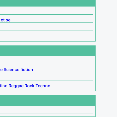
 et sel
re
Science fiction
tino
Reggae
Rock
Techno