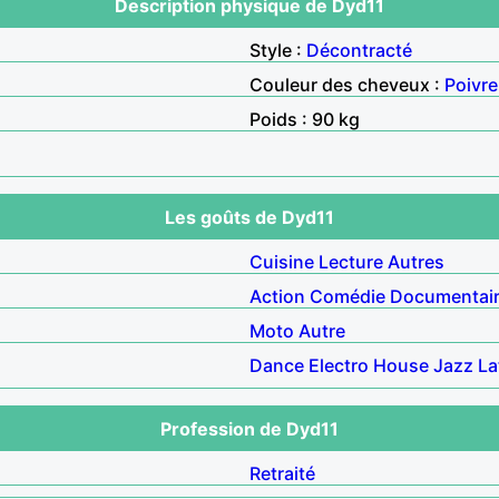
Description physique de Dyd11
Style :
Décontracté
Couleur des cheveux :
Poivre
Poids : 90 kg
Les goûts de Dyd11
Cuisine
Lecture
Autres
Action
Comédie
Documentai
Moto
Autre
Dance
Electro
House
Jazz
La
Profession de Dyd11
Retraité