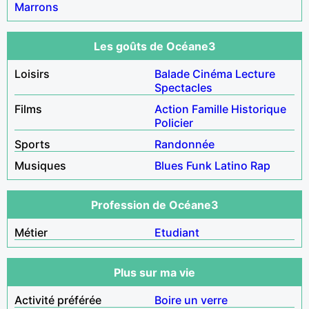
Marrons
Les goûts de Océane3
Loisirs
Balade
Cinéma
Lecture
Spectacles
Films
Action
Famille
Historique
Policier
Sports
Randonnée
Musiques
Blues
Funk
Latino
Rap
Profession de Océane3
Métier
Etudiant
Plus sur ma vie
Activité préférée
Boire un verre