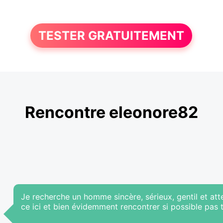
TESTER GRATUITEMENT
Rencontre eleonore82
Je recherche un homme sincère, sérieux, gentil et att
ce ici et bien évidemment rencontrer si possible pas t