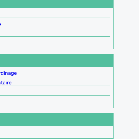
s
rdinage
taire