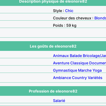
Description physique de eleonore82
Style :
Chic
Couleur des cheveux :
Blond
Poids : 59 kg
Les goûts de eleonore82
Animaux
Balade
Bricolage/Ja
Aventure
Classique
Documen
Gymnastique
Marche
Yoga
Ambiance
Country
Variétés
Profession de eleonore82
Salarié