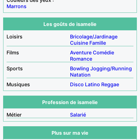
Marrons
Les goûts de isamelie
Loisirs
Bricolage/Jardinage
Cuisine
Famille
Films
Aventure
Comédie
Romance
Sports
Bowling
Jogging/Running
Natation
Musiques
Disco
Latino
Reggae
Profession de isamelie
Métier
Salarié
Plus sur ma vie