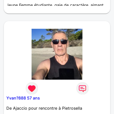
Jeune Femme étudiante, gaie de caractère, aimant
sortir, danser, la musique, j'aimerai changer de vie et
rencontrer un homme sérieux et gentil de caractère.
Quelqu'un de compréhensif, surtout fidèle, sérieux
pour vie de couple dans l'enchantement !
Yvan?888 57 ans
De Ajaccio pour rencontre à Pietrosella