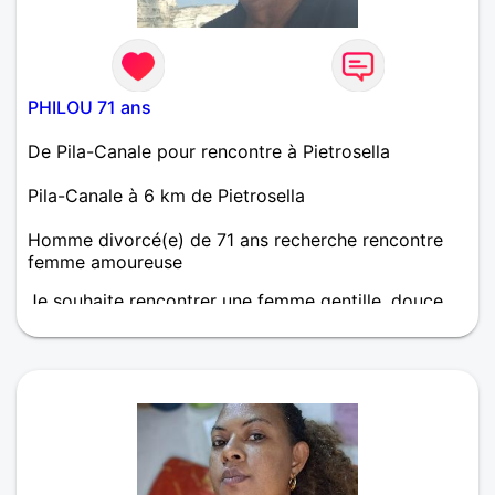
PHILOU 71 ans
De Pila-Canale pour rencontre à Pietrosella
Pila-Canale à 6 km de Pietrosella
Homme divorcé(e) de 71 ans recherche rencontre
femme amoureuse
Je souhaite rencontrer une femme gentille, douce,
aimant la vie, les sorties, pour une relation agréable,
le temps fera le reste.