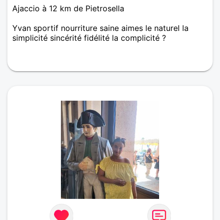
Ajaccio à 12 km de Pietrosella
Yvan sportif nourriture saine aimes le naturel la
simplicité sincérité fidélité la complicité ?