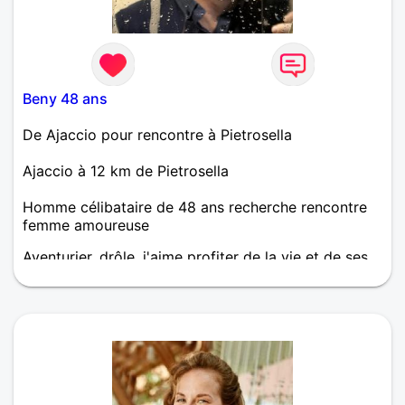
Beny 48 ans
De Ajaccio pour rencontre à Pietrosella
Ajaccio à 12 km de Pietrosella
Homme célibataire de 48 ans recherche rencontre
femme amoureuse
Aventurier, drôle, j'aime profiter de la vie et de ses
bons moments qu'elle peut nous offrir...