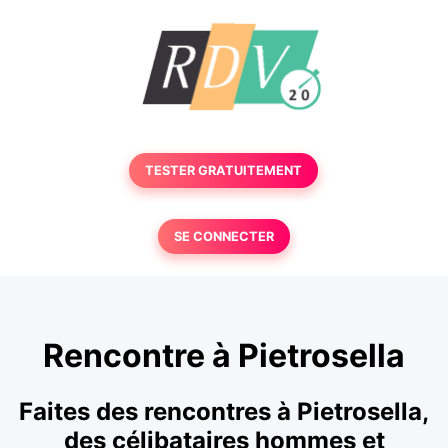
TESTER GRATUITEMENT
SE CONNECTER
Rencontre à Pietrosella
Faites des rencontres à Pietrosella,
des célibataires hommes et